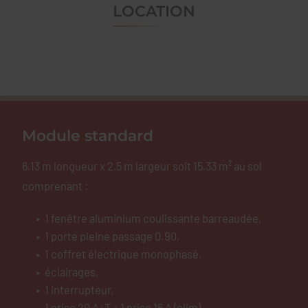
LOCATION
Module standard
6,13 m longueur x 2,5 m largeur soit 15,33 m² au sol
comprenant :
1 fenêtre aluminium coulissante barreaudée,
1 porte pleine passage 0.90,
1 coffret électrique monophasé,
éclairages,
1 interrupteur,
1 prise 20 A+T + 1 prise 16 A (clim),