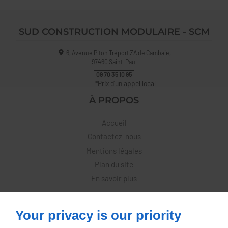
SUD CONSTRUCTION MODULAIRE - SCM
6, Avenue Piton Tréport ZA de Cambaie,
97460
Saint-Paul
09 70 35 10 95
À PROPOS
Accueil
Contactez-nous
Mentions légales
Plan du site
En savoir plus
SUIVEZ-NOUS
Your privacy is our priority