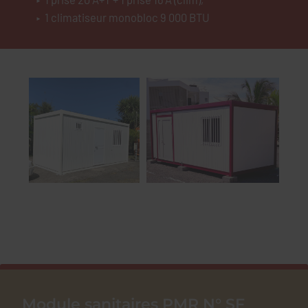
1 climatiseur monobloc 9 000 BTU
Module sanitaires PMR N° SF