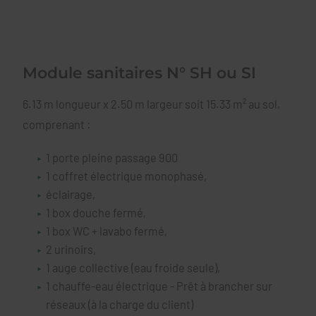
Module sanitaires N° SH ou SI
6.13 m longueur x 2.50 m largeur soit 15.33 m² au sol,
comprenant :
1 porte pleine passage 900
1 coffret électrique monophasé,
éclairage,
1 box douche fermé,
1 box WC + lavabo fermé,
2 urinoirs,
1 auge collective (eau froide seule),
1 chauffe-eau électrique - Prêt à brancher sur
réseaux (à la charge du client)